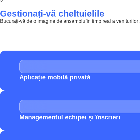
Gestionați-vă cheltuielile
Bucurați-vă de o imagine de ansamblu în timp real a veniturilor 
Aplicație mobilă privată
Managementul echipei și înscrieri