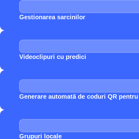
Gestionarea sarcinilor
Videoclipuri cu predici
Generare automată de coduri QR pentru i
Grupuri locale